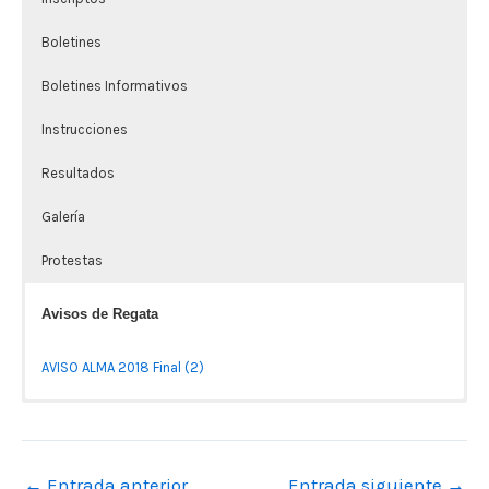
Boletines
Boletines Informativos
Instrucciones
Resultados
Galería
Protestas
Avisos de Regata
AVISO ALMA 2018 Final (2)
Formulario de Inscripción
Inscriptos a la Fecha
Boletines Modificatorios
Boletines Informativos
Instrucciones
Resultados
Galería de Imágenes
Protestas
[plugin-name form_id=»7″ fields= order_by=»seq_num desc»]
No se ha encontrado ningún campo.
←
Entrada anterior
Entrada siguiente
→