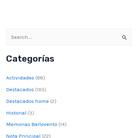
B
u
Categorías
s
c
Actividades
(88)
a
Destacados
(193)
r
Destacados home
(2)
p
o
Historial
(3)
r
Memorias Barlovento
(14)
:
Nota Principal
(22)