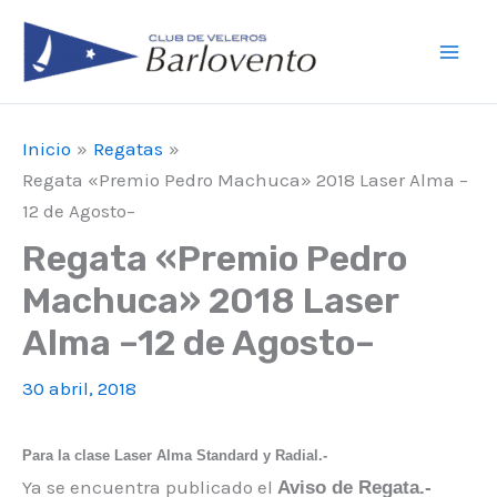
Ir
F
I
Y
Mai
al
a
n
o
Men
contenido
c
s
u
e
t
T
Inicio
Regatas
b
a
u
Regata «Premio Pedro Machuca» 2018 Laser Alma –
o
g
b
12 de Agosto–
o
r
e
Regata «Premio Pedro
k
a
Machuca» 2018 Laser
m
Alma –12 de Agosto–
30 abril, 2018
Para la clase Laser Alma Standard y R
adial.-
Ya se encuentra publicado el
Aviso de Regata.-