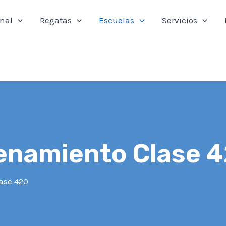
onal
Regatas
Escuelas
Servicios
enamiento Clase 
ase 420