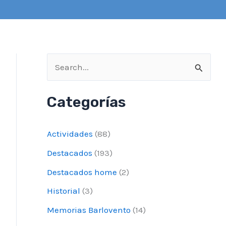
B
u
Categorías
s
c
Actividades
(88)
a
Destacados
(193)
r
Destacados home
(2)
p
o
Historial
(3)
r
Memorias Barlovento
(14)
: