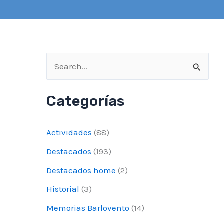
B
u
Categorías
s
c
Actividades
(88)
a
Destacados
(193)
r
Destacados home
(2)
p
o
Historial
(3)
r
Memorias Barlovento
(14)
: