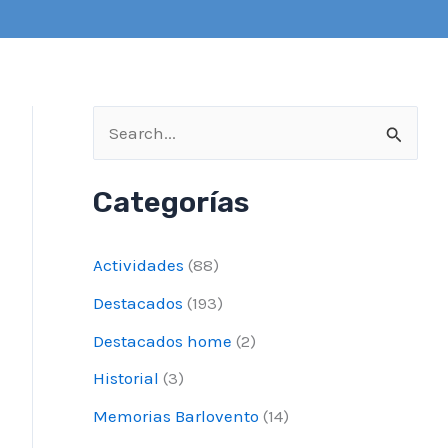
B
u
Categorías
s
c
Actividades
(88)
a
Destacados
(193)
r
Destacados home
(2)
p
o
Historial
(3)
r
Memorias Barlovento
(14)
: