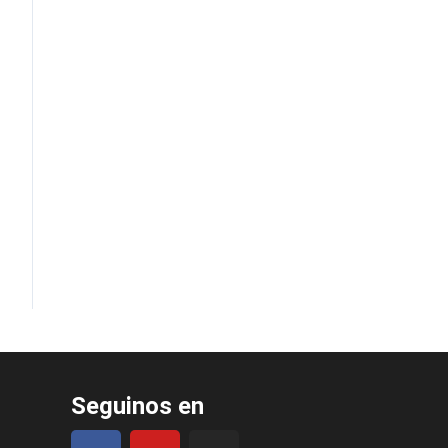
Seguinos en
F
Y
I