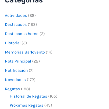
s
c
Actividades
(88)
a
Destacados
(193)
r
Destacados home
(2)
p
o
Historial
(3)
r
Memorias Barlovento
(14)
:
Nota Principal
(22)
Notificación
(7)
Novedades
(172)
Regatas
(198)
Historial de Regatas
(105)
Próximas Regatas
(43)