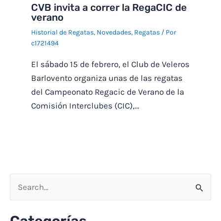
CVB invita a correr la RegaCIC de
verano
Historial de Regatas
,
Novedades
,
Regatas
/ Por
c1721494
El sábado 15 de febrero, el Club de Veleros
Barlovento organiza unas de las regatas
del Campeonato Regacic de Verano de la
Comisión Interclubes (CIC),…
B
u
Categorías