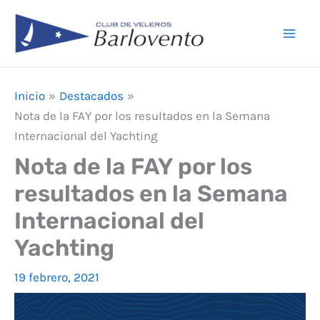
Ir
F
I
Y
Mai
al
a
n
o
Men
contenido
c
s
u
e
t
T
Inicio
Destacados
b
a
u
Nota de la FAY por los resultados en la Semana
o
g
b
Internacional del Yachting
o
r
e
Nota de la FAY por los
k
a
resultados en la Semana
m
Internacional del
Yachting
19 febrero, 2021