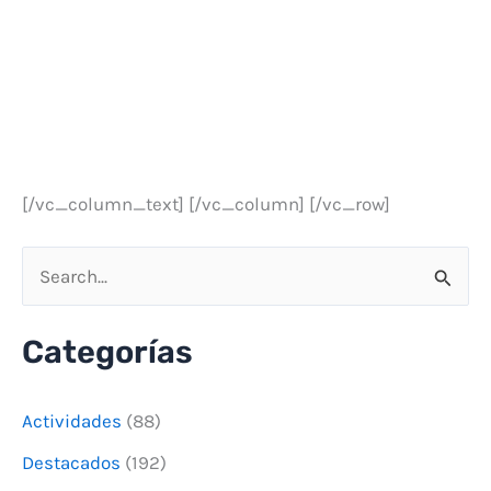
[/vc_column_text] [/vc_column] [/vc_row]
B
u
Categorías
s
c
Actividades
(88)
a
Destacados
(192)
r