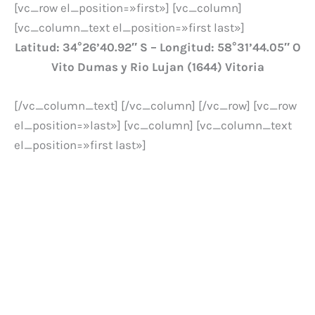
[vc_row el_position=»first»] [vc_column]
[vc_column_text el_position=»first last»]
Latitud: 34°26’40.92″ S – Longitud: 58°31’44.05″ O
Vito Dumas y Rio Lujan (1644) Vitoria
[/vc_column_text] [/vc_column] [/vc_row] [vc_row
el_position=»last»] [vc_column] [vc_column_text
el_position=»first last»]