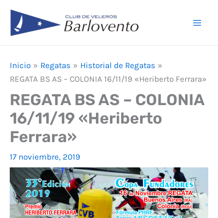
Ir
F
I
Y
Mai
al
a
n
o
Men
contenido
c
s
u
e
t
T
Inicio
Regatas
Historial de Regatas
b
a
u
REGATA BS AS – COLONIA 16/11/19 «Heriberto Ferrara»
o
g
b
REGATA BS AS – COLONIA
o
r
e
16/11/19 «Heriberto
k
a
Ferrara»
m
17 noviembre, 2019