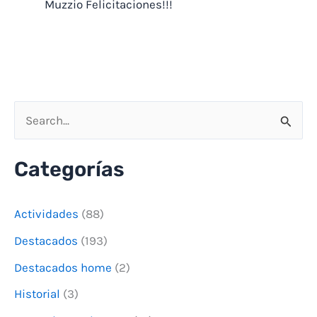
Muzzio Felicitaciones!!!
B
u
Categorías
s
c
Actividades
(88)
a
Destacados
(193)
r
Destacados home
(2)
p
o
Historial
(3)
r