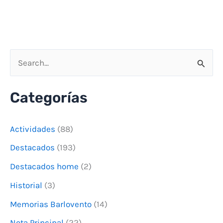
B
u
Categorías
s
c
Actividades
(88)
a
Destacados
(193)
r
Destacados home
(2)
p
o
Historial
(3)
r
Memorias Barlovento
(14)
:
Nota Principal
(22)