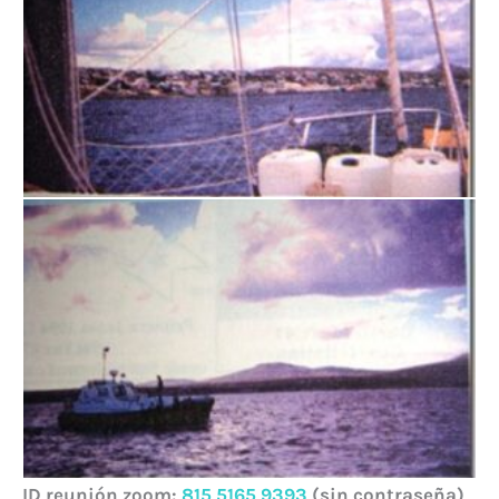
ID reunión zoom:
815 5165 9393
(sin contraseña)