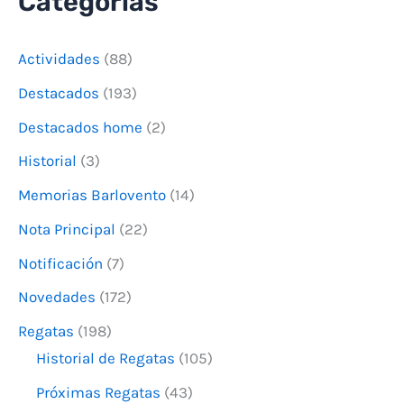
Categorías
s
c
Actividades
(88)
a
Destacados
(193)
r
Destacados home
(2)
p
o
Historial
(3)
r
Memorias Barlovento
(14)
:
Nota Principal
(22)
Notificación
(7)
Novedades
(172)
Regatas
(198)
Historial de Regatas
(105)
Próximas Regatas
(43)