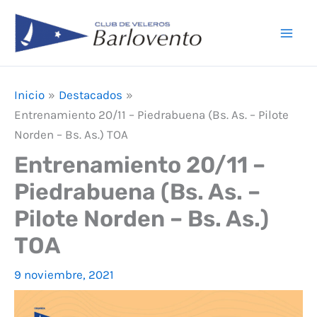
Ir
F
I
Y
Mai
al
a
n
o
Men
contenido
c
s
u
e
t
T
Inicio
Destacados
b
a
u
Entrenamiento 20/11 – Piedrabuena (Bs. As. – Pilote
o
g
b
Norden – Bs. As.) TOA
o
r
e
Entrenamiento 20/11 –
k
a
Piedrabuena (Bs. As. –
m
Pilote Norden – Bs. As.)
TOA
9 noviembre, 2021