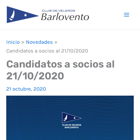
Ir
F
I
Y
Mai
al
a
n
o
Men
contenido
c
s
u
e
t
T
Inicio
Novedades
b
a
u
Candidatos a socios al 21/10/2020
o
g
b
Candidatos a socios al
o
r
e
21/10/2020
k
a
21 octubre, 2020
m