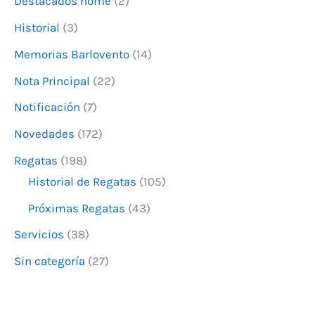
Destacados home
(2)
p
o
Historial
(3)
r
Memorias Barlovento
(14)
:
Nota Principal
(22)
Notificación
(7)
Novedades
(172)
Regatas
(198)
Historial de Regatas
(105)
Próximas Regatas
(43)
Servicios
(38)
Sin categoría
(27)