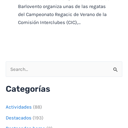
Barlovento organiza unas de las regatas
del Campeonato Regacic de Verano de la
Comisión Interclubes (CIC),…
B
u
Categorías
s
c
Actividades
(88)
a
Destacados
(193)
r