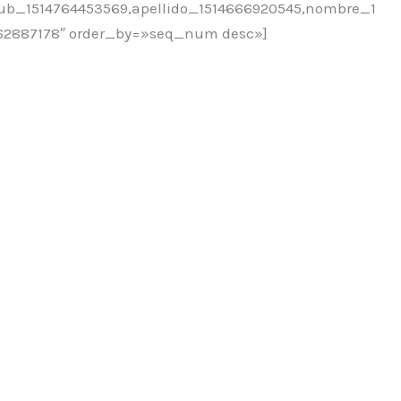
lub_1514764453569,apellido_1514666920545,nombre_1
762887178″ order_by=»seq_num desc»]