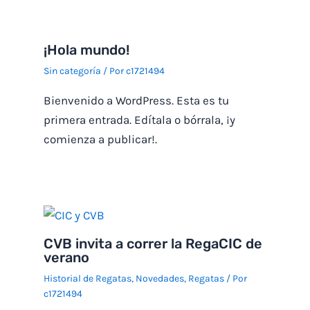
Datos del participante
¡Hola mundo!
Timonel
*
Sin categoría
/ Por
c1721494
Bienvenido a WordPress. Esta es tu
primera entrada. Edítala o bórrala, ¡y
DNI
*
comienza a publicar!.
Domicilio
*
CVB invita a correr la RegaCIC de
verano
Fecha de nacimiento
*
Historial de Regatas
,
Novedades
,
Regatas
/ Por
c1721494