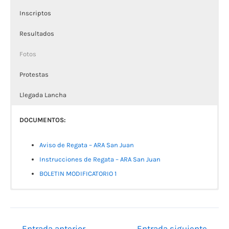
Inscriptos
Resultados
Fotos
Protestas
Llegada Lancha
DOCUMENTOS:
Aviso de Regata – ARA San Juan
Instrucciones de Regata – ARA San Juan
BOLETIN MODIFICATORIO 1
Inscriptos a la Fecha
RESULTADOS
Entrega de Premios
Protestas
HORA DE LLEGADA LANCHA:
Datos de la embarcación
A R A 2024Summary_1
Formulario de Protesta
#
Nombre de barco
Numero de Vela
Club
←
Entrada anterior
Entrada siguiente
→