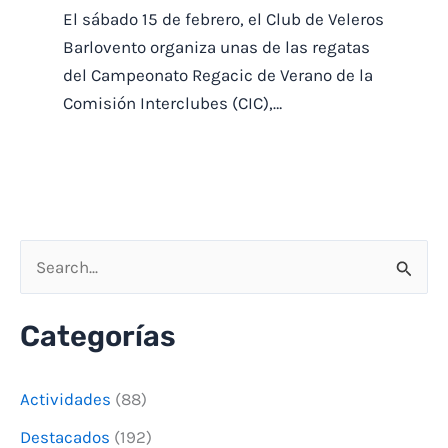
El sábado 15 de febrero, el Club de Veleros
Barlovento organiza unas de las regatas
Teléfono abordo
*
del Campeonato Regacic de Verano de la
Comisión Interclubes (CIC),…
Email
*
B
Datos de tripulante
u
Categorías
s
Nombre y apellido tripulante 1
*
c
Actividades
(88)
a
Destacados
(192)
r