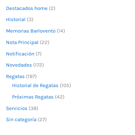
Enviar
Destacados home
(2)
p
o
Historial
(3)
r
Memorias Barlovento
(14)
:
Nota Principal
(22)
Notificación
(7)
Novedades
(172)
Regatas
(197)
Historial de Regatas
(105)
Próximas Regatas
(42)
Servicios
(38)
Sin categoría
(27)