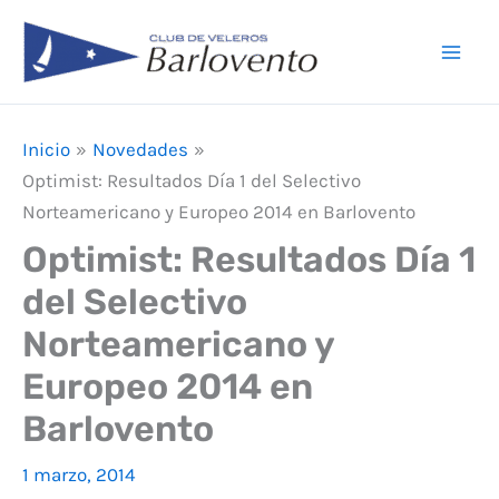
Ir
F
I
Y
Mai
al
a
n
o
Men
contenido
c
s
u
e
t
T
Inicio
Novedades
b
a
u
Optimist: Resultados Día 1 del Selectivo
o
g
b
Norteamericano y Europeo 2014 en Barlovento
o
r
e
Optimist: Resultados Día 1
k
a
del Selectivo
m
Norteamericano y
Europeo 2014 en
Barlovento
1 marzo, 2014