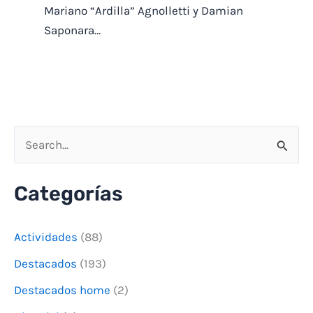
Mariano “Ardilla” Agnolletti y Damian
Saponara…
B
u
Categorías
s
c
Actividades
(88)
a
Destacados
(193)
r
Destacados home
(2)
p