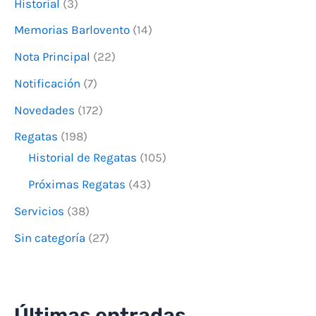
o
Historial
(3)
r
Memorias Barlovento
(14)
:
Nota Principal
(22)
Notificación
(7)
Novedades
(172)
Regatas
(198)
Historial de Regatas
(105)
Próximas Regatas
(43)
Servicios
(38)
Sin categoría
(27)
Últimas entradas