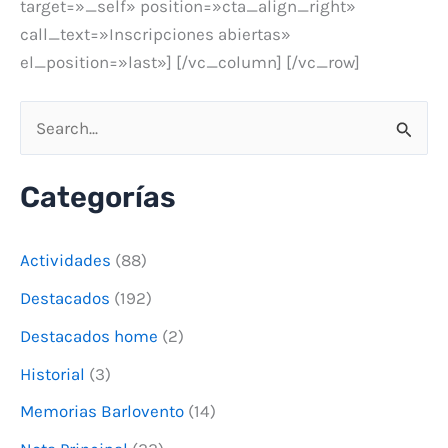
target=»_self» position=»cta_align_right»
call_text=»Inscripciones abiertas»
el_position=»last»] [/vc_column] [/vc_row]
B
u
Categorías
s
c
Actividades
(88)
a
Destacados
(192)
r
Destacados home
(2)
p
o
Historial
(3)
r
Memorias Barlovento
(14)
: