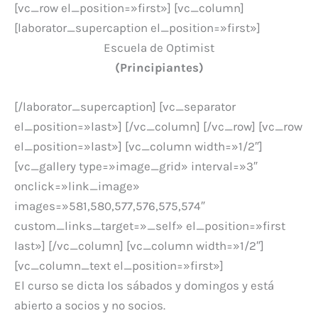
[vc_row el_position=»first»] [vc_column]
[laborator_supercaption el_position=»first»]
Escuela de Optimist
(Principiantes)
[/laborator_supercaption] [vc_separator
el_position=»last»] [/vc_column] [/vc_row] [vc_row
el_position=»last»] [vc_column width=»1/2″]
[vc_gallery type=»image_grid» interval=»3″
onclick=»link_image»
images=»581,580,577,576,575,574″
custom_links_target=»_self» el_position=»first
last»] [/vc_column] [vc_column width=»1/2″]
[vc_column_text el_position=»first»]
El curso se dicta los sábados y domingos y está
abierto a socios y no socios.