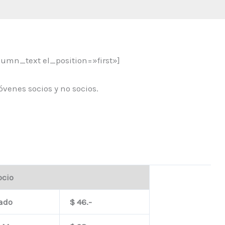
lumn_text el_position=»first»]
óvenes socios y no socios.
ocio
vitado
$ 46.-