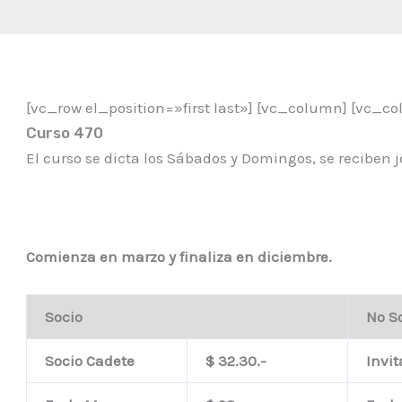
[vc_row el_position=»first last»] [vc_column] [vc_co
Curso 470
El curso se dicta los Sábados y Domingos, se reciben j
Comienza en marzo y finaliza en diciembre.
Socio
No S
Socio Cadete
$ 32.30.-
In