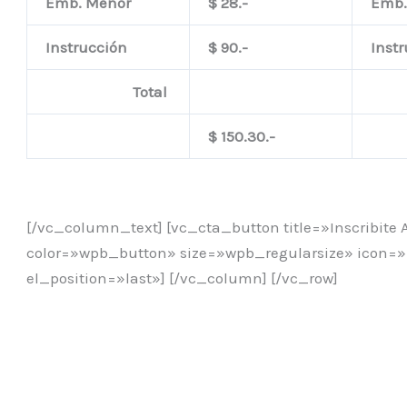
Emb. Menor
$ 28.-
Emb
Instrucción
$ 90.-
Ins
Total
$ 150.30.-
[/vc_column_text] [vc_cta_button title=»Inscribite 
color=»wpb_button» size=»wpb_regularsize» icon=»
el_position=»last»] [/vc_column] [/vc_row]