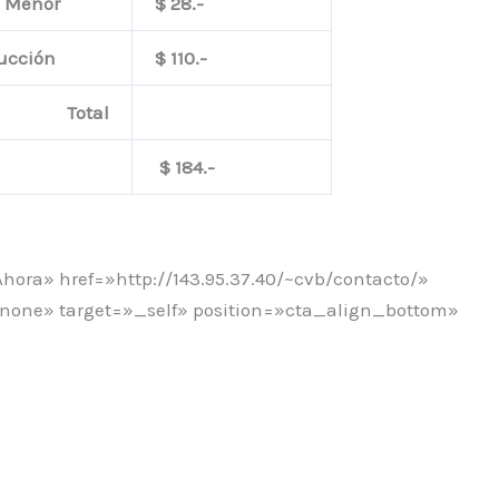
. Menor
$ 28.-
trucción
$ 110.-
Total
$ 184.-
Ahora» href=»http://143.95.37.40/~cvb/contacto/»
none» target=»_self» position=»cta_align_bottom»