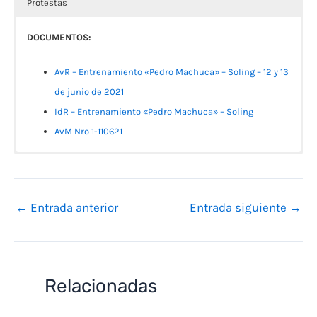
Protestas
DOCUMENTOS:
AvR – Entrenamiento «Pedro Machuca» – Soling – 12 y 13
de junio de 2021
IdR – Entrenamiento «Pedro Machuca»
– Soling
AvM Nro 1-110621
No se ha encontrado ningún campo.
Inscriptos a la Fecha
Resultados Soling
Protestas
[plugin-name form_id=»16″
fields=»numero_de_vela_1617708349041,nombre_del_patro
←
Entrada anterior
Entrada siguiente
→
n_1617723876963,apellido_del_patron_1617723891199,
club_1617708402213″ order_by=»seq_num desc»]
Relacionadas