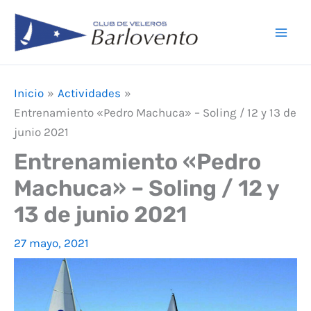
Ir
F
I
Y
Mai
al
a
n
o
Men
contenido
c
s
u
e
t
T
Inicio
Actividades
b
a
u
Entrenamiento «Pedro Machuca» – Soling / 12 y 13 de
o
g
b
junio 2021
o
r
e
Entrenamiento «Pedro
k
a
Machuca» – Soling / 12 y
m
13 de junio 2021
27 mayo, 2021