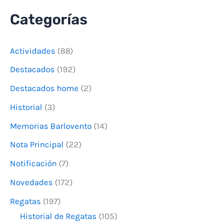
u
Categorías
s
c
Actividades
(88)
a
Destacados
(192)
r
Destacados home
(2)
p
o
Historial
(3)
r
Memorias Barlovento
(14)
:
Nota Principal
(22)
Notificación
(7)
Novedades
(172)
Regatas
(197)
Historial de Regatas
(105)