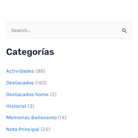
B
u
Categorías
s
c
Actividades
(88)
a
Destacados
(193)
r
Destacados home
(2)
p
o
Historial
(3)
r
Memorias Barlovento
(14)
:
Nota Principal
(22)