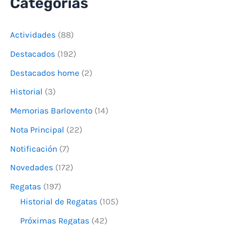
Categorías
s
c
Actividades
(88)
a
Destacados
(192)
r
Destacados home
(2)
p
o
Historial
(3)
r
Memorias Barlovento
(14)
:
Nota Principal
(22)
Notificación
(7)
Novedades
(172)
Regatas
(197)
Historial de Regatas
(105)
Próximas Regatas
(42)