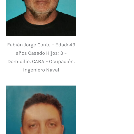
Fabián Jorge Conte – Edad: 49
años Casado Hijos: 3 –
Domicilio: CABA – Ocupación:
Ingeniero Naval