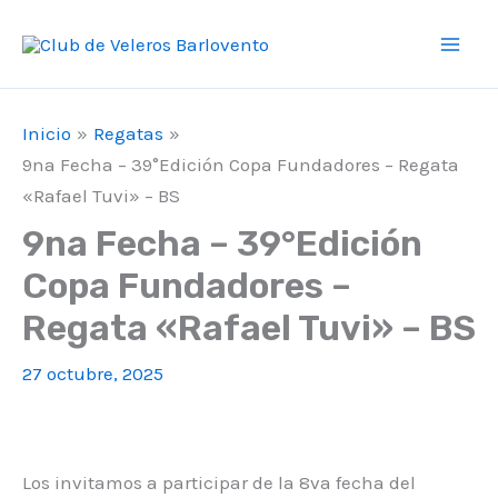
Ir
F
I
Y
Mai
al
a
n
o
Men
contenido
c
s
u
e
t
T
Inicio
Regatas
9na Fecha – 39°Edición Copa Fundadores – Regata
b
a
u
«Rafael Tuvi» – BS
o
g
b
9na Fecha – 39°Edición
o
r
e
Copa Fundadores –
k
a
Regata «Rafael Tuvi» – BS
m
27 octubre, 2025
Los invitamos a participar de la 8va fecha del