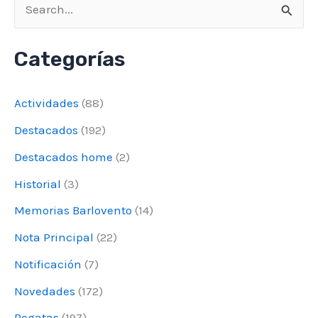
B
u
Categorías
s
Fecha de nacimiento
c
Actividades
(88)
a
Destacados
(192)
r
Teléfono abordo
Destacados home
(2)
p
o
Historial
(3)
r
Memorias Barlovento
(14)
*
Domicilio
:
Nota Principal
(22)
Notificación
(7)
Novedades
(172)
*
Número de documento
Regatas
(197)