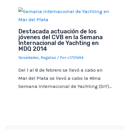
*
¿Posee VHF abordo?
Destacada actuación de los
Si
No
jóvenes del CVB en la Semana
Internacional de Yachting en
MDQ 2014
Color de casco
Novedades
,
Regatas
/ Por
c1721494
Del 1 al 8 de febrero se llevó a cabo en
Mar del Plata se llevó a cabo la 49na
Médico a bordo
Semana Internacional de Yachting (SIY)…
Si
No
Datos del capitán
*
Nombre y Apellido