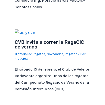
Comodoro Ing. Horacio Garcia Pastori.-
8
FYLO
Pandora 31 m
PHRF A
Señores Socios.…
Categoria en la cual competirá.
9
Mi viejo
Grumete
PHRF D
*
Tipo de barco
10
CARMELA
Del Plata 21
PHRF D
11
El Paisa
Grumete
PHRF D
CVB invita a correr la RegaCIC
de verano
Numero de Vela
12
Gloria
Plenamar 20
PHRF F
Historial de Regatas
,
Novedades
,
Regatas
/ Por
c1721494
El sábado 15 de febrero, el Club de Veleros
Serie
Barlovento organiza unas de las regatas
del Campeonato Regacic de Verano de la
Comisión Interclubes (CIC),…
Color de fondo