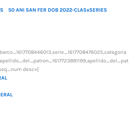
IES
50 ANI SAN FER DOB 2022-CLASxSERIES
arco_1617708446013,serie_1617708476025,categoria
pellido_del_patron_1617723891199,apellido_del_pat
»seq_num desc»]
RAL
NERAL