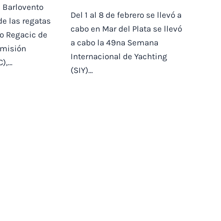
s Barlovento
Del 1 al 8 de febrero se llevó a
de las regatas
cabo en Mar del Plata se llevó
o Regacic de
a cabo la 49na Semana
omisión
Internacional de Yachting
C),…
(SIY)…