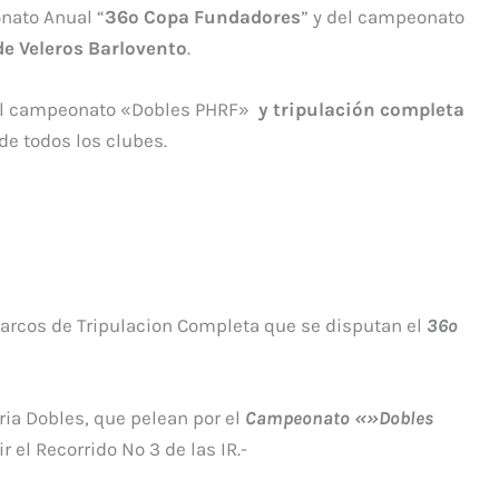
nato Anual “
36º Copa Fundadores
” y del campeonato
de Veleros Barlovento
.
el campeonato «Dobles PHRF»
y
tripulación
completa
de todos los clubes.
Barcos de Tripulacion Completa que se disputan el
36º
oria Dobles, que pelean por el
Campeonato «»Dobles
r el Recorrido Nº 3 de las IR.-