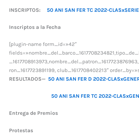
INSCRIPTOS:
50 ANI SAN FER TC 2022-CLASxSER
Inscriptos a la Fecha
[plugin-name form_id=»42″
fields=»nombre_del_barco_1617708234821,tipo_de_b
_1617708913973,nombre_del_patron_1617723876963,a
ron_1617723891199, club_1617708402213″ order_by=
RESULTADOS—
50 ANI SAN FER D 2022-CLASxGENE
50 ANI SAN FER TC 2022-CLASxGE
Entrega de Premios
Protestas