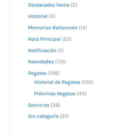
Destacados home
(2)
p
o
Historial
(3)
r
Memorias Barlovento
(14)
:
Nota Principal
(22)
Notificación
(7)
Novedades
(172)
Regatas
(198)
Historial de Regatas
(105)
Próximas Regatas
(43)
Servicios
(38)
Sin categoría
(27)