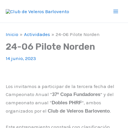
Ir
F
I
Y
Mai
al
a
n
o
Men
contenido
c
s
u
e
t
T
Inicio
Actividades
24-06 Pilote Norden
b
a
u
24-06 Pilote Norden
o
g
b
14 junio, 2023
o
r
e
k
a
m
Los invitamos a participar de la tercera fecha del
Campeonato Anual “
” y del
37º Copa Fundadores
campeonato anual “
”, ambos
Dobles PHRF
organizados por el
.
Club de Veleros Barlovento
Este entrenamiento constará con clasificación