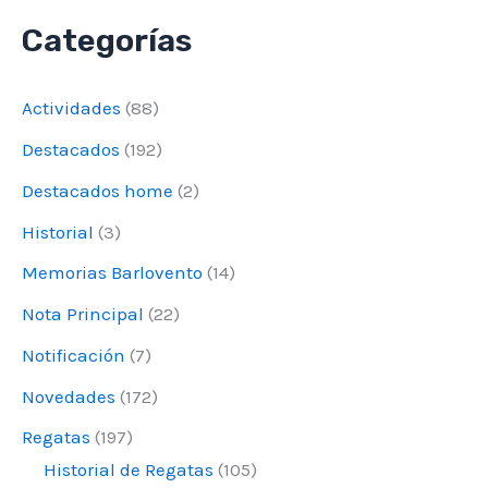
u
Categorías
s
c
Actividades
(88)
a
Destacados
(192)
r
Destacados home
(2)
p
o
Historial
(3)
r
Memorias Barlovento
(14)
:
Nota Principal
(22)
Notificación
(7)
Novedades
(172)
Regatas
(197)
Historial de Regatas
(105)