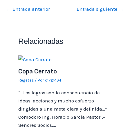
Solicitud de Audiencia
PILOTE NORDEN 2023 DOBLES RESUL.PROV
fields=»nombre_del_barco_1617708234821,tipo_de_barco_1
←
Entrada anterior
Entrada siguiente
→
PILOTE NORDEN 2023 TRIP.COMPLETA RESUL. PROV.
617708446013,serie_1617708476025,categoria_16177089139
73,nombre_del_patron_1617723876963,apellido_del_patron
_1617723891199,apellido_del_patron_1617723891199,
club_1617708402213″ order_by=»seq_num desc»]
Relacionadas
Copa Cerrato
Regatas
/ Por
c1721494
“…Los logros son la consecuencia de
ideas, acciones y mucho esfuerzo
dirigidas a una meta clara y definida…”
Comodoro Ing. Horacio Garcia Pastori.-
Señores Socios.…