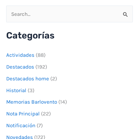
B
u
Categorías
s
c
Actividades
(88)
a
Destacados
(192)
r
Destacados home
(2)
p
o
Historial
(3)
r
Memorias Barlovento
(14)
:
Nota Principal
(22)
Notificación
(7)
Novedades
(172)