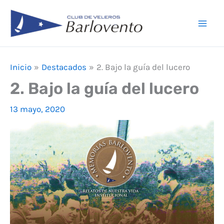
Ir
F
I
Y
Mai
al
a
n
o
Men
contenido
c
s
u
e
t
T
Inicio
Destacados
2. Bajo la guía del lucero
b
a
u
2. Bajo la guía del lucero
o
g
b
13 mayo, 2020
o
r
e
k
a
m