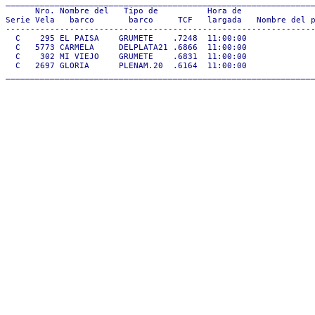
_______________________________________________________________
      Nro. Nombre del   Tipo de          Hora de 

Serie Vela   barco       barco     TCF   largada   Nombre del p
---------------------------------------------------------------
  C    295 EL PAISA    GRUMETE    .7248  11:00:00              
  C   5773 CARMELA     DELPLATA21 .6866  11:00:00              
  C    302 MI VIEJO    GRUMETE    .6831  11:00:00              
  C   2697 GLORIA      PLENAM.20  .6164  11:00:00              