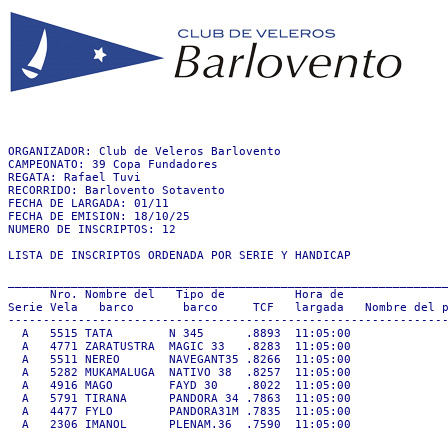
ORGANIZADOR: Club de Veleros Barlovento

CAMPEONATO: 39 Copa Fundadores

REGATA: Rafael Tuvi

RECORRIDO: Barlovento Sotavento

FECHA DE LARGADA: 01/11

FECHA DE EMISION: 18/10/25

NUMERO DE INSCRIPTOS: 12

LISTA DE INSCRIPTOS ORDENADA POR SERIE Y HANDICAP

_______________________________________________________________
      Nro. Nombre del   Tipo de          Hora de 

Serie Vela   barco       barco     TCF   largada   Nombre del p
---------------------------------------------------------------
  A   5515 TATA        N 345      .8893  11:05:00              
  A   4771 ZARATUSTRA  MAGIC 33   .8283  11:05:00              
  A   5511 NEREO       NAVEGANT35 .8266  11:05:00              
  A   5282 MUKAMALUGA  NATIVO 38  .8257  11:05:00              
  A   4916 MAGO        FAYD 30    .8022  11:05:00              
  A   5791 TIRANA      PANDORA 34 .7863  11:05:00              
  A   4477 FYLO        PANDORA31M .7835  11:05:00              
  A   2306 IMANOL      PLENAM.36  .7590  11:05:00              