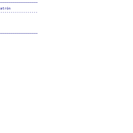
__________________

atrón             

------------------

                  

                  

                  

                  
