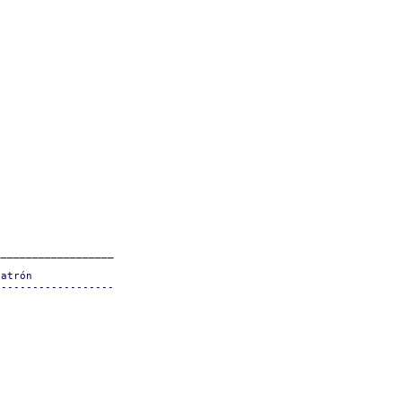
__________________

atrón             

------------------

                  

                  

                  

                  

                  

                  

                  

                  
