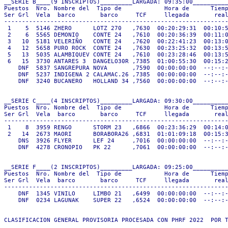
__SERIE B____(9 INSCRIPTOS)_________LARGADA: 09:35:00__________
Puestos  Nro. Nombre del  Tipo de            Hora de      Tiemp
Ser Grl  Vela  barco       barco     TCF     llegada       real
---------------------------------------------------------------
 1    5  5146 ZHERO      LOTZ 270   ,7630  00:20:29:31  00:10:5
 2    6  5565 DEMONIO    CONTE 24   ,7610  00:20:36:39  00:11:0
 3   10  5181 VELERIÑO   CONTE 24   ,7620  00:22:41:23  00:13:0
 4   12  5658 PURO ROCK  CONTE 24   ,7630  00:23:25:32  00:13:5
 5   13  5035 ALAMBIQUEV CONTE 24   ,7610  00:23:28:46  00:13:5
 6   15  3730 ANTARES 3  DANGELO30R ,7385  01:00:55:30  00:15:2
    DNF  5837 SANGREPURA NOVA       ,7590  00:00:00:00  --:--:-
    DNF  5237 INDIGENA 2 CALAMAC.26 ,7385  00:00:00:00  --:--:-
    DNF  3240 BUCANERO   HOLLAND 34 ,7560  00:00:00:00  --:--:-
__SERIE C____(4 INSCRIPTOS)_________LARGADA: 09:30:00__________
Puestos  Nro. Nombre del  Tipo de            Hora de      Tiemp
Ser Grl  Vela  barco       barco     TCF     llegada       real
---------------------------------------------------------------
 1    8  3959 RENGO      STORM 23   ,6866  00:23:36:29  00:14:0
 2   14  2673 MAORI      BORABORA26 ,6831  01:01:09:18  00:15:3
    DNS  3926 FLYER      LEF 24     ,7016  00:00:00:00  --:--:-
    DNF  4278 CRONOPIO   PK 22      ,7061  00:00:00:00  --:--:-
__SERIE F____(2 INSCRIPTOS)_________LARGADA: 09:25:00__________
Puestos  Nro. Nombre del  Tipo de            Hora de      Tiemp
Ser Grl  Vela  barco       barco     TCF     llegada       real
---------------------------------------------------------------
    DNF  1345 VINILO     LIMBO 21   ,6499  00:00:00:00  --:--:-
    DNF  0234 LAGUNAK    SUPER 22   ,6524  00:00:00:00  --:--:-
CLASIFICACION GENERAL PROVISORIA PROCESADA CON PHRF 2022  POR T