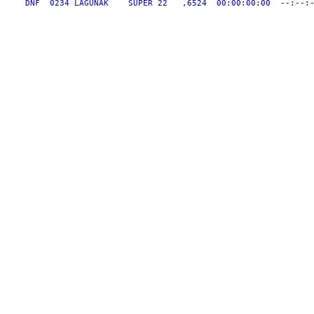
    DNF  0234 LAGUNAK    SUPER 22   ,6524  00:00:00:00  --:--:-