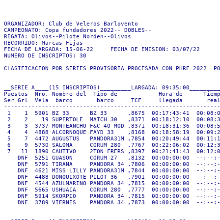
ORGANIZADOR: Club de Veleros Barlovento

CAMPEONATO: Copa fundadores 2022-- DOBLES--

REGATA: Olivos--Pilote Norden--Olivos

RECORRIDO: Marcas Fijas

FECHA DE LARGADA: 15-06-22     FECHA DE EMISION: 03/07/22

NUMERO DE INSCRIPTOS: 30

CLASIFICACION POR SERIES PROVISORIA PROCESADA CON PHRF 2022  PO
__SERIE A____(15 INSCRIPTOS)_________LARGADA: 09:35:00_________
Puestos  Nro. Nombre del  Tipo de            Hora de      Tiemp
Ser Grl  Vela  barco       barco     TCF     llegada       real
---------------------------------------------------------------
 1    1  5901 BZ 33      BZ 33      ,8675  00:17:43:41  00:08:0
 2    2    19 SUPERTOLE  MATCH 30   ,8371  00:18:12:10  00:08:3
 3    3  3737 MONTEANCHO F&C 40 MOD ,8371  00:18:31:36  00:08:5
 4    4  4888 ALCORNOQUE FAYD 33    ,8168  00:18:58:19  00:09:2
 5    7  4472 AUGUSTUS   PANDORA31M ,7854  00:20:49:44  00:11:1
 6    9  5730 SALOMA     CORUM 280  ,7767  00:22:06:02  00:12:3
 7   11  1890 CAUTIVO    2TON FRERS ,8397  00:21:41:43  00:12:0
    DNF  5251 GUASON     CORUM 27   ,8132  00:00:00:00  --:--:-
    DNF  5791 TIRANA     PANDORA 34 ,7806  00:00:00:00  --:--:-
    DNF  4621 MISS LILLY PANDORA31M ,7844  00:00:00:00  --:--:-
    DNF  4488 DONQUIXOTE PILOT 36   ,7901  00:00:00:00  --:--:-
    DNF  4544 AZULMARINO PANDORA 34 ,7815  00:00:00:00  --:--:-
    DNF  5665 USHUAIA    CORUM 280  ,7777  00:00:00:00  --:--:-
    DNF  5914 SKORPIO    PANDORA 34 ,7815  00:00:00:00  --:--:-
    DNF  3789 VIERNES    PANDORA 34 ,7873  00:00:00:00  --:--:-