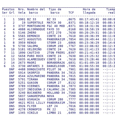
_______________________________________________________________
Puestos  Nro. Nombre del  Tipo de            Hora de      Tiemp
Ser Grl  Vela  barco       barco     TCF     llegada       real
---------------------------------------------------------------
 1    1  5901 BZ 33      BZ 33      ,8675  00:17:43:41  00:08:0
 2    2    19 SUPERTOLE  MATCH 30   ,8371  00:18:12:10  00:08:3
 3    3  3737 MONTEANCHO F&C 40 MOD ,8371  00:18:31:36  00:08:5
 4    4  4888 ALCORNOQUE FAYD 33    ,8168  00:18:58:19  00:09:2
 1    5  5146 ZHERO      LOTZ 270   ,7630  00:20:29:31  00:10:5
 2    6  5565 DEMONIO    CONTE 24   ,7610  00:20:36:39  00:11:0
 5    7  4472 AUGUSTUS   PANDORA31M ,7854  00:20:49:44  00:11:1
 1    8  3959 RENGO      STORM 23   ,6866  00:23:36:29  00:14:0
 6    9  5730 SALOMA     CORUM 280  ,7767  00:22:06:02  00:12:3
 3   10  5181 VELERIÑO   CONTE 24   ,7620  00:22:41:23  00:13:0
 7   11  1890 CAUTIVO    2TON FRERS ,8397  00:21:41:43  00:12:0
 4   12  5658 PURO ROCK  CONTE 24   ,7630  00:23:25:32  00:13:5
 5   13  5035 ALAMBIQUEV CONTE 24   ,7610  00:23:28:46  00:13:5
 2   14  2673 MAORI      BORABORA26 ,6831  01:01:09:18  00:15:3
 6   15  3730 ANTARES 3  DANGELO30R ,7385  01:00:55:30  00:15:2
    DNF  4488 DONQUIXOTE PILOT 36   ,7901  00:00:00:00  --:--:-
    DNF  5914 SKORPIO    PANDORA 34 ,7815  00:00:00:00  --:--:-
    DNF  4544 AZULMARINO PANDORA 34 ,7815  00:00:00:00  --:--:-
    DNF  5791 TIRANA     PANDORA 34 ,7806  00:00:00:00  --:--:-
    DNF  5251 GUASON     CORUM 27   ,8132  00:00:00:00  --:--:-
    DNF  3789 VIERNES    PANDORA 34 ,7873  00:00:00:00  --:--:-
    DNF  5237 INDIGENA 2 CALAMAC.26 ,7385  00:00:00:00  --:--:-
    DNF  3240 BUCANERO   HOLLAND 34 ,7560  00:00:00:00  --:--:-
    DNF  5837 SANGREPURA NOVA       ,7590  00:00:00:00  --:--:-
    DNF  5665 USHUAIA    CORUM 280  ,7777  00:00:00:00  --:--:-
    DNF  4621 MISS LILLY PANDORA31M ,7844  00:00:00:00  --:--:-
    DNS  3926 FLYER      LEF 24     ,7016  00:00:00:00  --:--:-
    DNF  4278 CRONOPIO   PK 22      ,7061  00:00:00:00  --:--:-
    DNF  1345 VINILO     LIMBO 21   ,6499  00:00:00:00  --:--:-